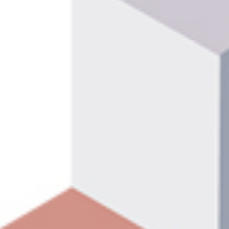
Online Panel
što koristiti Deep Dive Online Panel u Srbi