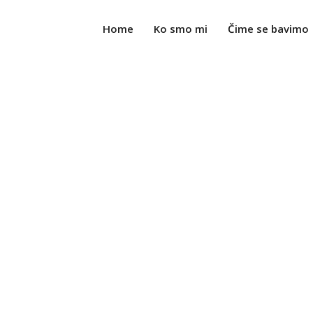
Home
Ko smo mi
Čime se bavimo